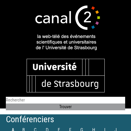
Conférenciers
A
B
C
D
E
F
G
H
I
J