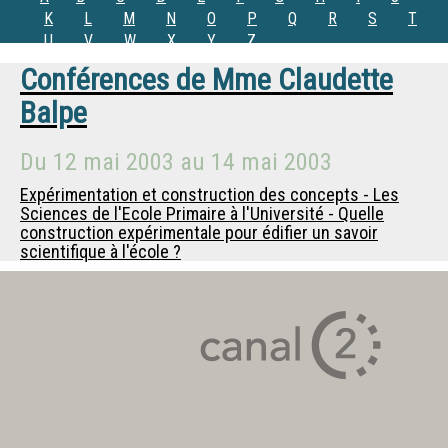
K
L
M
N
O
P
Q
R
S
T
U
V
W
X
Y
Z
Conférences de
Mme
Claudette
Balpe
Du
12 mai 2003
au
14 mai 2003
Expérimentation et construction des concepts - Les
Sciences de l'Ecole Primaire à l'Université - Quelle
construction expérimentale pour édifier un savoir
scientifique à l'école ?