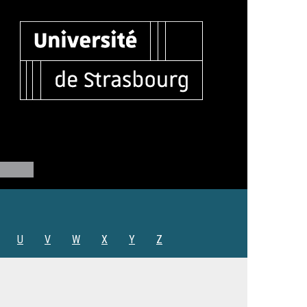
U
V
W
X
Y
Z