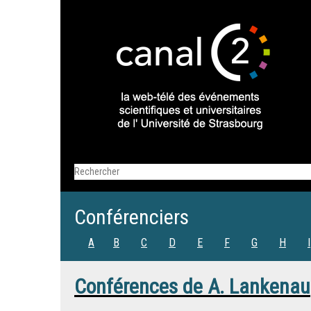
Conférenciers
A
B
C
D
E
F
G
H
I
Conférences de
A. Lankenau