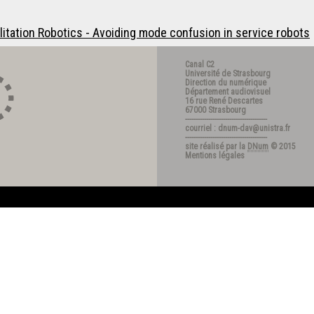
itation Robotics - Avoiding mode confusion in service robots
Canal C2
Université de Strasbourg
Direction du numérique
Département audiovisuel
16 rue René Descartes
67000 Strasbourg
---------------------------------------
courriel : dnum-dav@unistra.fr
---------------------------------------
site réalisé par la
DNum
© 2015
Mentions légales