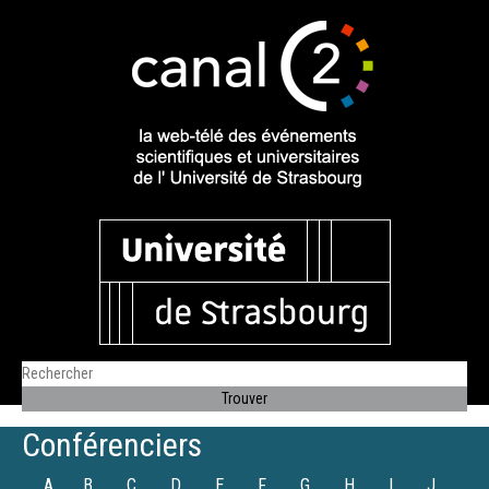
Conférenciers
A
B
C
D
E
F
G
H
I
J