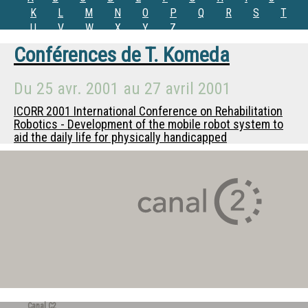
K
L
M
N
O
P
Q
R
S
T
U
V
W
X
Y
Z
Conférences de
T. Komeda
Du
25 avr. 2001
au
27 avril 2001
ICORR 2001 International Conference on Rehabilitation
Robotics - Development of the mobile robot system to
aid the daily life for physically handicapped
Canal C2