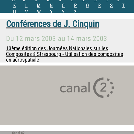
K
L
M
N
O
P
Q
R
S
T
U
V
W
X
Y
Z
Conférences de
J. Cinquin
Du
12 mars 2003
au
14 mars 2003
13ème édition des Journées Nationales sur les
Composites à Strasbourg - Utilisation des composites
en aérospatiale
Canal C2