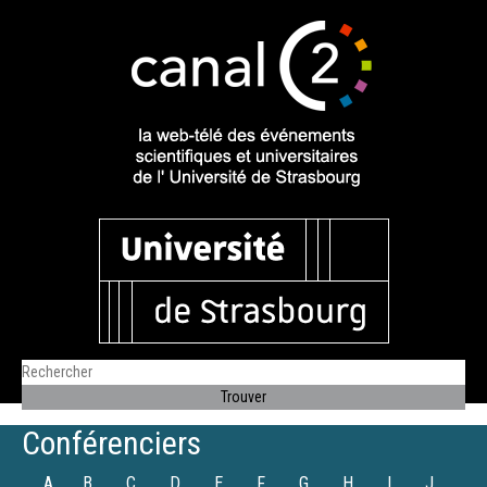
Conférenciers
A
B
C
D
E
F
G
H
I
J