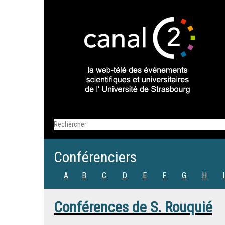
Conférenciers
A
B
C
D
E
F
G
H
I
Conférences de
S. Rouquié