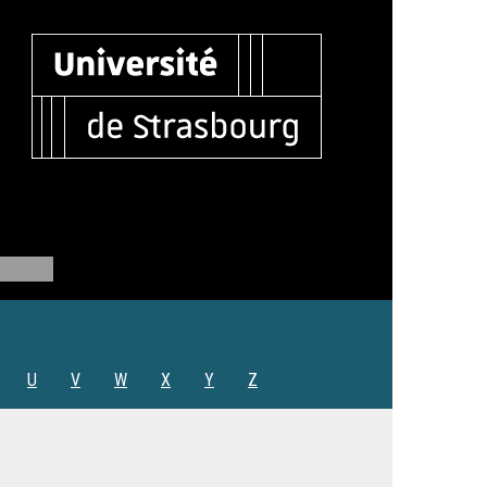
U
V
W
X
Y
Z