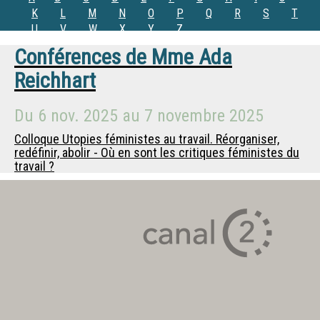
K
L
M
N
O
P
Q
R
S
T
U
V
W
X
Y
Z
Conférences de
Mme
Ada
Reichhart
Du
6 nov. 2025
au
7 novembre 2025
Colloque Utopies féministes au travail. Réorganiser,
redéfinir, abolir - Où en sont les critiques féministes du
travail ?