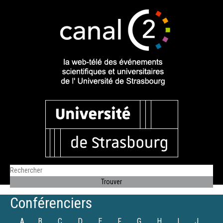
Conférenciers
A
B
C
D
E
F
G
H
I
J