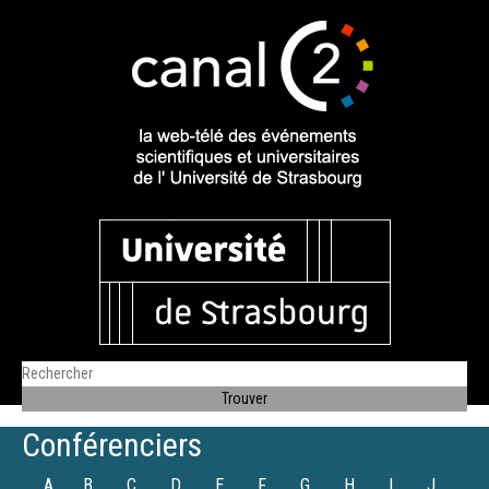
Conférenciers
A
B
C
D
E
F
G
H
I
J