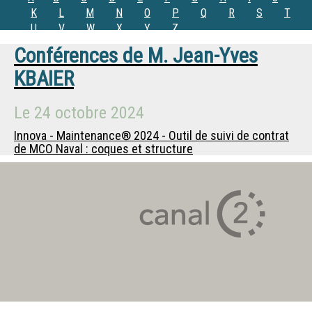
K
L
M
N
O
P
Q
R
S
T
U
V
W
X
Y
Z
Conférences de
M.
Jean-Yves
KBAIER
Le
24 octobre 2024
Innova - Maintenance® 2024 - Outil de suivi de contrat
de MCO Naval : coques et structure