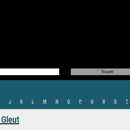
J
K
L
M
N
O
P
Q
R
S
T
 Gleut