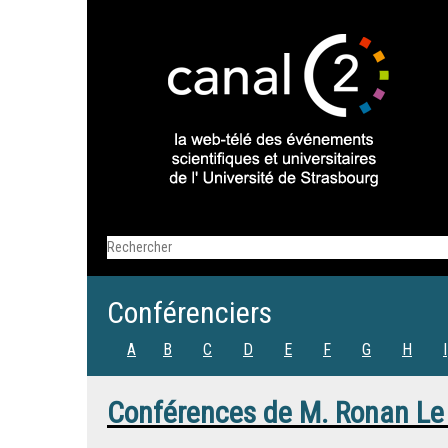
Conférenciers
A
B
C
D
E
F
G
H
I
Conférences de
M.
Ronan Le