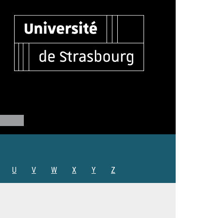
U
V
W
X
Y
Z