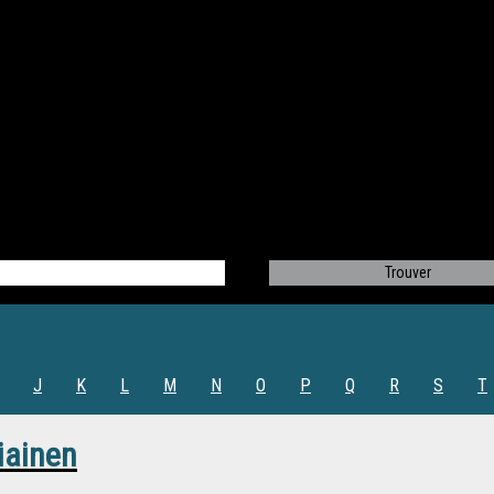
J
K
L
M
N
O
P
Q
R
S
T
iainen