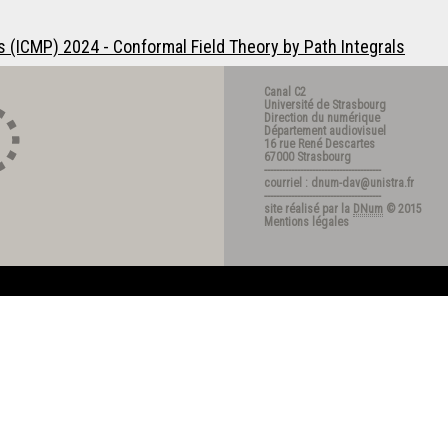
 (ICMP) 2024 - Conformal Field Theory by Path Integrals
Canal C2
Université de Strasbourg
Direction du numérique
Département audiovisuel
16 rue René Descartes
67000 Strasbourg
---------------------------------------
courriel : dnum-dav@unistra.fr
---------------------------------------
site réalisé par la
DNum
© 2015
Mentions légales