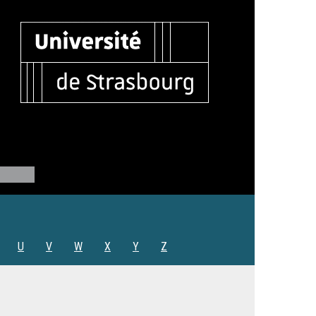
U
V
W
X
Y
Z