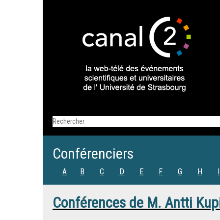
Conférenciers
A
B
C
D
E
F
G
H
I
Conférences de
M.
Antti Kup