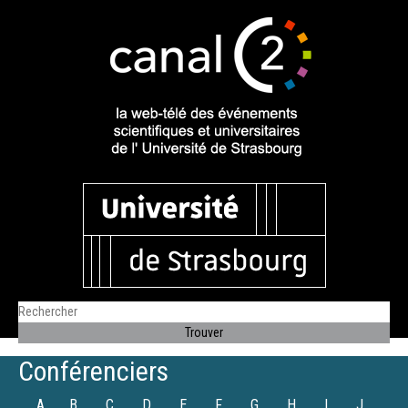
Conférenciers
A
B
C
D
E
F
G
H
I
J