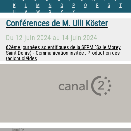
K
L
M
N
O
P
Q
R
S
T
U
V
W
X
Y
Z
Conférences de
M.
Ulli Köster
Du
12 juin 2024
au
14 juin 2024
62ème journées scientifiques de la SFPM (Salle Morey
Saint Denis) - Communication invitée : Production des
radionucléides
Canal C2