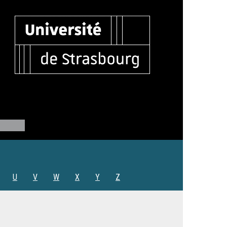
U
V
W
X
Y
Z