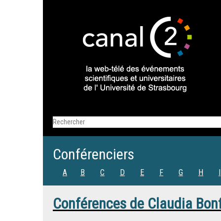
Conférenciers
A
B
C
D
E
F
G
H
I
Conférences de
Claudia Bonf