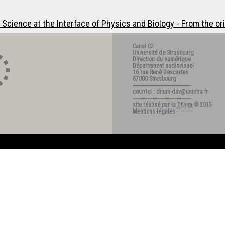
ience at the Interface of Physics and Biology - From the origin
Canal C2
Université de Strasbourg
Direction du numérique
Département audiovisuel
16 rue René Descartes
67000 Strasbourg
---------------------------------------
courriel : dnum-dav@unistra.fr
---------------------------------------
site réalisé par la
DNum
© 2015
Mentions légales