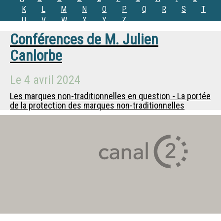
K
L
M
N
O
P
Q
R
S
T
U
V
W
X
Y
Z
Conférences de
M.
Julien
Canlorbe
Le
4 avril 2024
Les marques non-traditionnelles en question - La portée
de la protection des marques non-traditionnelles