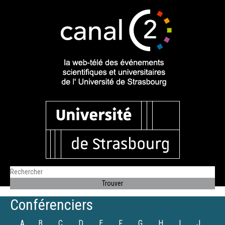
Conférenciers
A
B
C
D
E
F
G
H
I
J