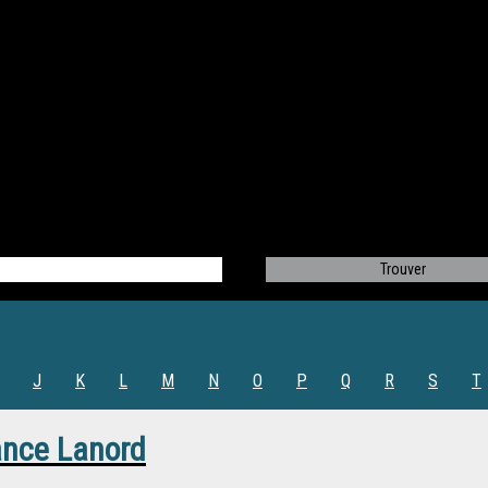
J
K
L
M
N
O
P
Q
R
S
T
ance Lanord