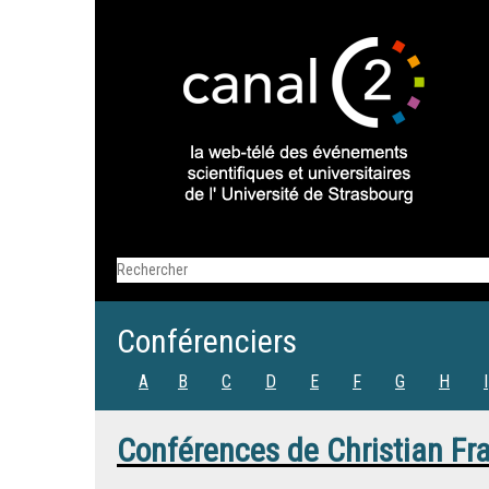
Conférenciers
A
B
C
D
E
F
G
H
I
Conférences de
Christian Fr