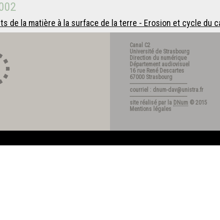
002
s de la matière à la surface de la terre - Erosion et cycle du
Canal C2
Université de Strasbourg
Direction du numérique
Département audiovisuel
16 rue René Descartes
67000 Strasbourg
---------------------------------------
courriel : dnum-dav@unistra.fr
---------------------------------------
site réalisé par la
DNum
© 2015
Mentions légales