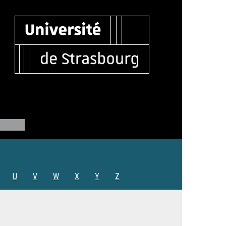
U
V
W
X
Y
Z