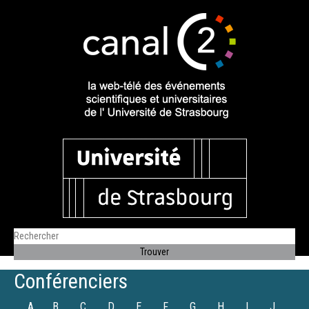
Conférenciers
A
B
C
D
E
F
G
H
I
J