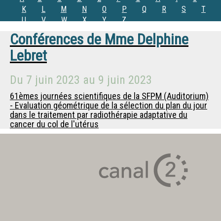
K
L
M
N
O
P
Q
R
S
T
U
V
W
X
Y
Z
Conférences de
Mme
Delphine
Lebret
Du
7 juin 2023
au
9 juin 2023
61èmes journées scientifiques de la SFPM (Auditorium)
- Evaluation géométrique de la sélection du plan du jour
dans le traitement par radiothérapie adaptative du
cancer du col de l'utérus