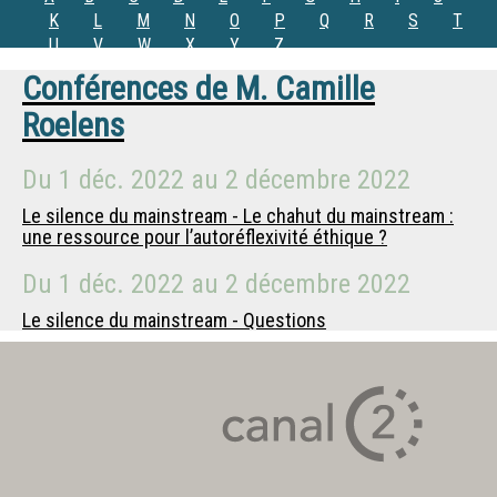
K
L
M
N
O
P
Q
R
S
T
U
V
W
X
Y
Z
Conférences de
M.
Camille
Roelens
Du
1 déc. 2022
au
2 décembre 2022
Le silence du mainstream - Le chahut du mainstream :
une ressource pour l’autoréflexivité éthique ?
Du
1 déc. 2022
au
2 décembre 2022
Le silence du mainstream - Questions