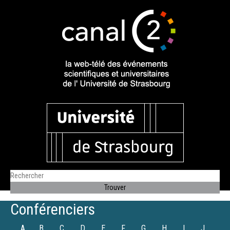
Conférenciers
A
B
C
D
E
F
G
H
I
J