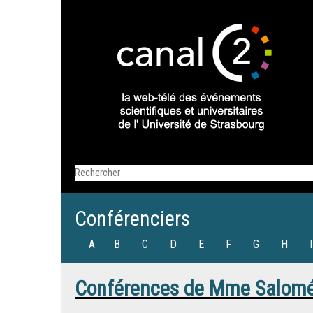
Conférenciers
A
B
C
D
E
F
G
H
I
Conférences de
Mme
Salom