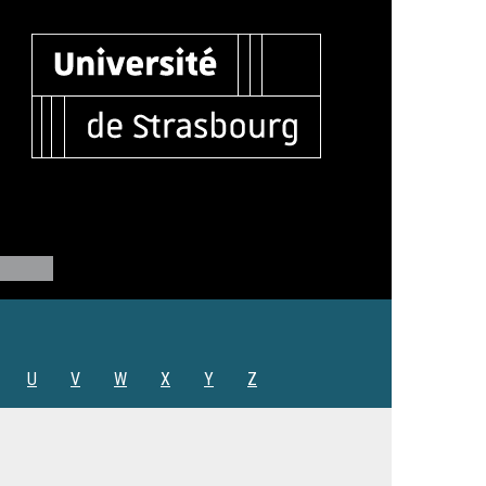
U
V
W
X
Y
Z