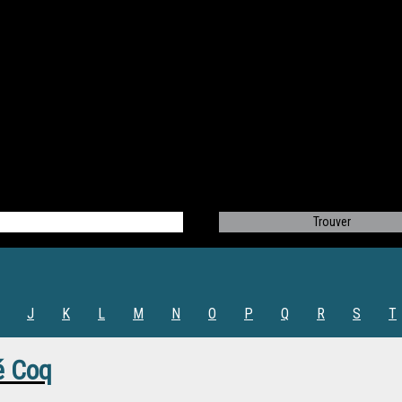
J
K
L
M
N
O
P
Q
R
S
T
é Coq