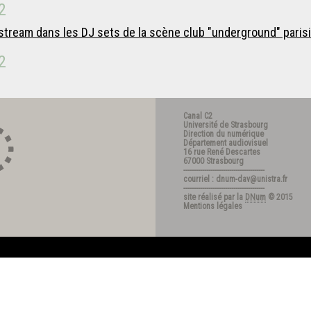
2
tream dans les DJ sets de la scène club "underground" paris
2
Canal C2
Université de Strasbourg
Direction du numérique
Département audiovisuel
16 rue René Descartes
67000 Strasbourg
---------------------------------------
courriel : dnum-dav@unistra.fr
---------------------------------------
site réalisé par la
DNum
© 2015
Mentions légales