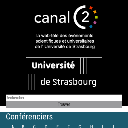
Conférenciers
A
B
C
D
E
F
G
H
I
J