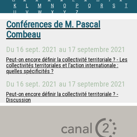
K
L
M
N
O
P
Q
R
S
T
U
V
W
X
Y
Z
Conférences de
M.
Pascal
Combeau
Du
16 sept. 2021
au
17 septembre 2021
Peut-on encore définir la collectivité territoriale ? - Les
collectivités territoriales et l’action internationale :
quelles spécificités ?
Du
16 sept. 2021
au
17 septembre 2021
Peut-on encore définir la collectivité territoriale ? -
Discussion