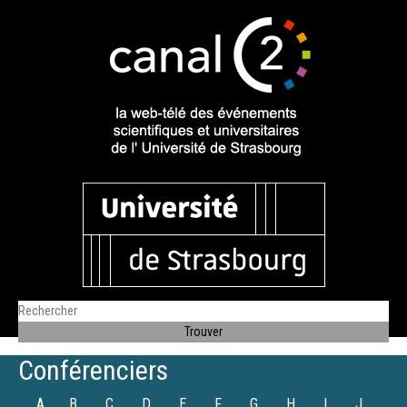
Conférenciers
A
B
C
D
E
F
G
H
I
J