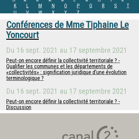
K
L
M
N
O
P
Q
R
S
T
U
V
W
X
Y
Z
Conférences de
Mme
Tiphaine Le
Yoncourt
Du
16 sept. 2021
au
17 septembre 2021
Peut-on encore définir la collectivité territoriale ? -
Qualifier les communes et les départements de
«collectivités» : signification juridique d’une évolution
terminologique ?
Du
16 sept. 2021
au
17 septembre 2021
Peut-on encore définir la collectivité territoriale ? -
Discussion