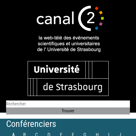
Conférenciers
A
B
C
D
E
F
G
H
I
J