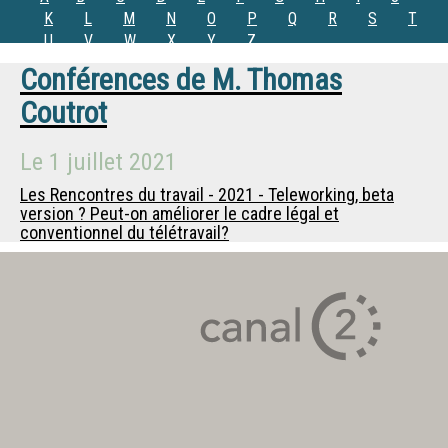
K
L
M
N
O
P
Q
R
S
T
U
V
W
X
Y
Z
Conférences de
M.
Thomas
Coutrot
Le
1 juillet 2021
Les Rencontres du travail - 2021 - Teleworking, beta
version ? Peut-on améliorer le cadre légal et
conventionnel du télétravail?