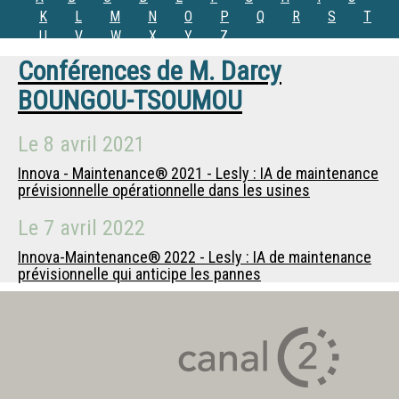
K
L
M
N
O
P
Q
R
S
T
U
V
W
X
Y
Z
Conférences de
M.
Darcy
BOUNGOU-TSOUMOU
Le
8 avril 2021
Innova - Maintenance® 2021 - Lesly : IA de maintenance
prévisionnelle opérationnelle dans les usines
Le
7 avril 2022
Innova-Maintenance® 2022 - Lesly : IA de maintenance
prévisionnelle qui anticipe les pannes