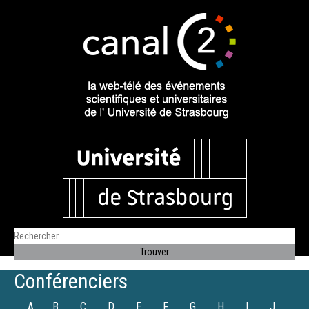
Conférenciers
A
B
C
D
E
F
G
H
I
J