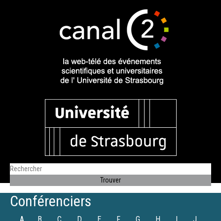
Conférenciers
A
B
C
D
E
F
G
H
I
J