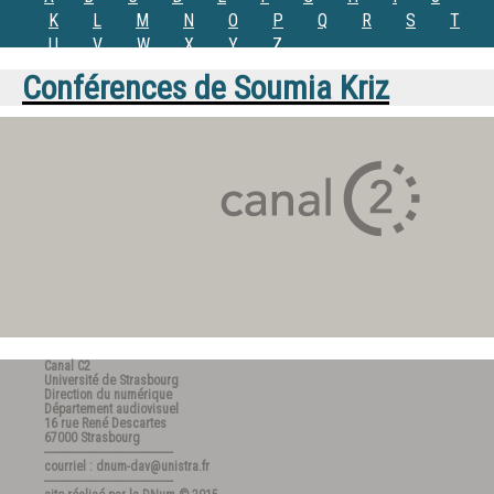
K
L
M
N
O
P
Q
R
S
T
U
V
W
X
Y
Z
Conférences de
Soumia Kriz
Canal C2
Université de Strasbourg
Direction du numérique
Département audiovisuel
16 rue René Descartes
67000 Strasbourg
---------------------------------------
courriel : dnum-dav@unistra.fr
---------------------------------------