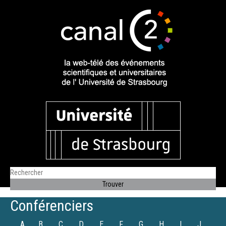
Conférenciers
A
B
C
D
E
F
G
H
I
J