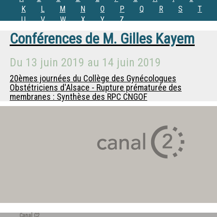
K
L
M
N
O
P
Q
R
S
T
U
V
W
X
Y
Z
Conférences de
M.
Gilles Kayem
Du
13 juin 2019
au
14 juin 2019
20èmes journées du Collège des Gynécologues
Obstétriciens d'Alsace - Rupture prématurée des
membranes : Synthèse des RPC CNGOF
Canal C2