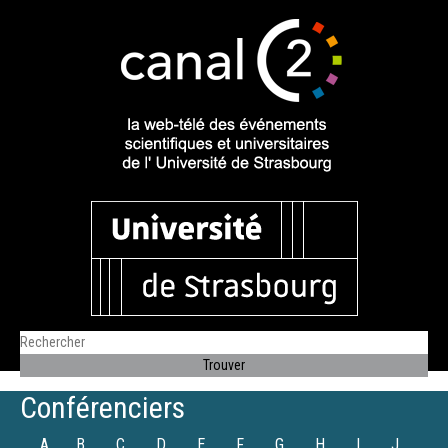
Conférenciers
A
B
C
D
E
F
G
H
I
J