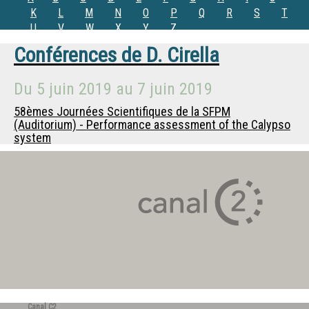
K
L
M
N
O
P
Q
R
S
T
U
V
W
X
Y
Z
Conférences de
D. Cirella
Du
5 juin 2019
au
7 juin 2019
58èmes Journées Scientifiques de la SFPM
(Auditorium) - Performance assessment of the Calypso
system
Canal C2