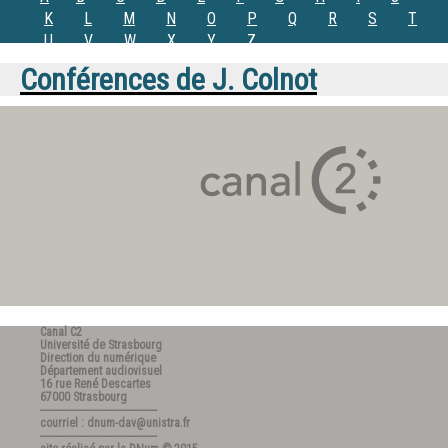
K
L
M
N
O
P
Q
R
S
T
U
V
W
X
Y
Z
Conférences de
J. Colnot
Canal C2
Université de Strasbourg
Direction du numérique
Département audiovisuel
16 rue René Descartes
67000 Strasbourg
---------------------------------------
courriel : dnum-dav@unistra.fr
---------------------------------------