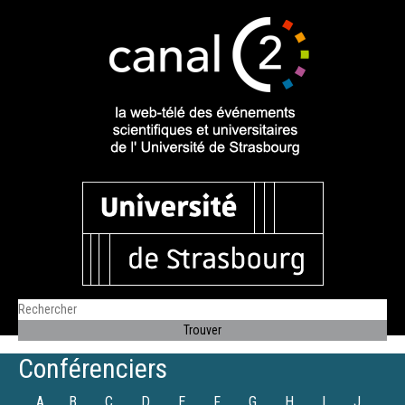
Conférenciers
A
B
C
D
E
F
G
H
I
J