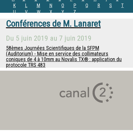
K
L
M
N
O
P
Q
R
S
T
U
V
W
X
Y
Z
Conférences de
M. Lanaret
Du
5 juin 2019
au
7 juin 2019
58èmes Journées Scientifiques de la SFPM
(Auditorium) - Mise en service des collimateurs
coniques de 4 à 10mm au Novalis TX® : application du
protocole TRS 483