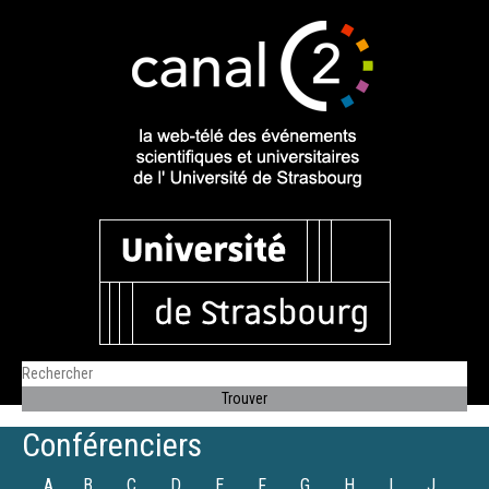
Conférenciers
A
B
C
D
E
F
G
H
I
J