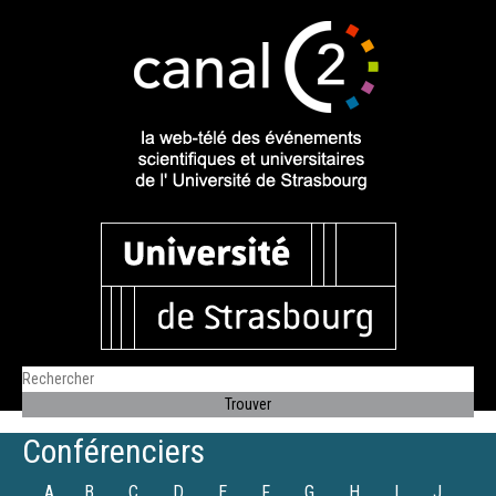
Conférenciers
A
B
C
D
E
F
G
H
I
J