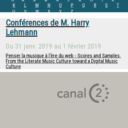
K
L
M
N
O
P
Q
R
S
T
U
V
W
X
Y
Z
Conférences de
M.
Harry
Lehmann
Du
31 janv. 2019
au
1 février 2019
Penser la musique à l'ère du web - Scores and Samples.
From the Literate Music Culture toward a Digital Music
Culture