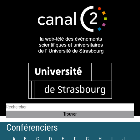
Conférenciers
A
B
C
D
E
F
G
H
I
J