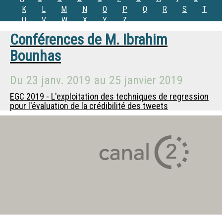
K
L
M
N
O
P
Q
R
S
T
U
V
W
X
Y
Z
Conférences de
M.
Ibrahim
Bounhas
Du
23 janv. 2019
au
25 janvier 2019
EGC 2019 - L'exploitation des techniques de regression
pour l'évaluation de la crédibilité des tweets