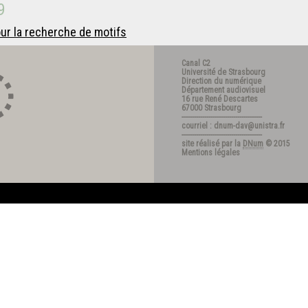
9
ur la recherche de motifs
Canal C2
Université de Strasbourg
Direction du numérique
Département audiovisuel
16 rue René Descartes
67000 Strasbourg
---------------------------------------
courriel : dnum-dav@unistra.fr
---------------------------------------
site réalisé par la
DNum
© 2015
Mentions légales