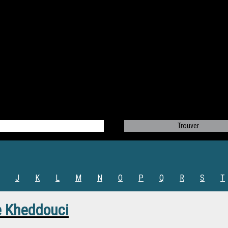
J
K
L
M
N
O
P
Q
R
S
T
 Kheddouci