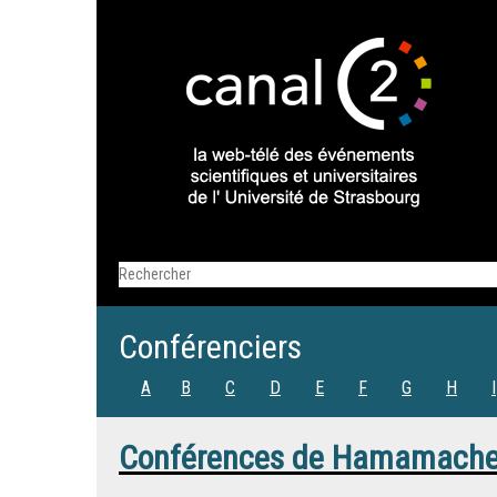
Conférenciers
A
B
C
D
E
F
G
H
I
Conférences de
Hamamache