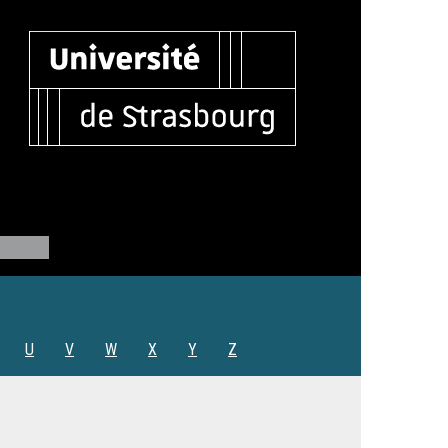
U
V
W
X
Y
Z