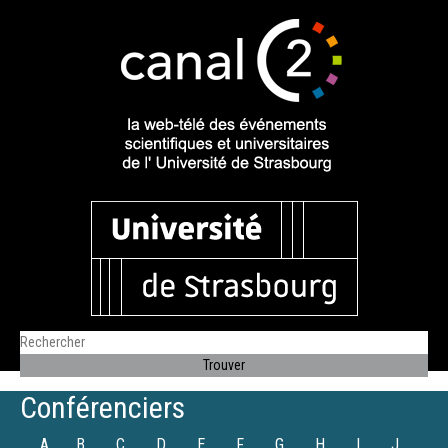
Conférenciers
A
B
C
D
E
F
G
H
I
J