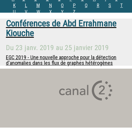
K
L
M
N
O
P
Q
R
S
T
U
V
W
X
Y
Z
Conférences de
Abd Errahmane
Kiouche
Du
23 janv. 2019
au
25 janvier 2019
EGC 2019 - Une nouvelle approche pour la détection
d'anomalies dans les flux de graphes hétérogènes