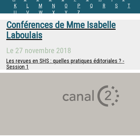
K
L
M
N
O
P
Q
R
S
T
U
V
W
X
Y
Z
Conférences de
Mme
Isabelle
Laboulais
Le
27 novembre 2018
Les revues en SHS : quelles pratiques éditoriales ? -
Session 1