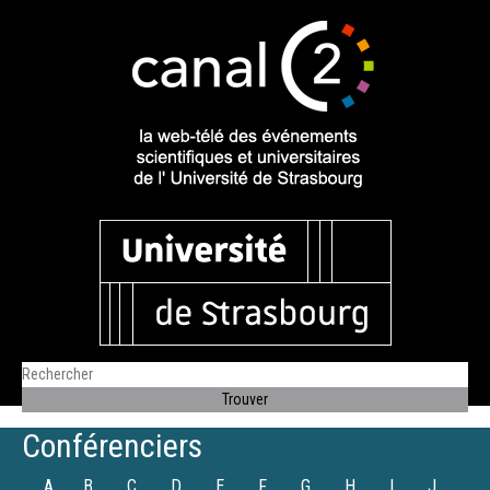
Conférenciers
A
B
C
D
E
F
G
H
I
J