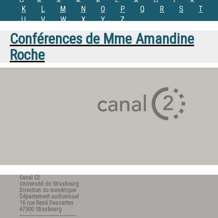
K
L
M
N
O
P
Q
R
S
T
U
V
W
X
Y
Z
Conférences de
Mme
Amandine
Roche
Canal C2
Université de Strasbourg
Direction du numérique
Département audiovisuel
16 rue René Descartes
67000 Strasbourg
---------------------------------------