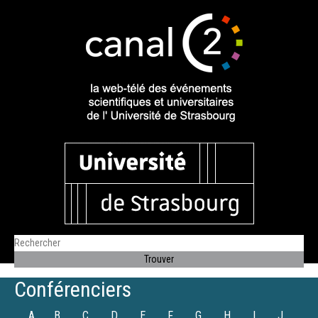
Conférenciers
A
B
C
D
E
F
G
H
I
J