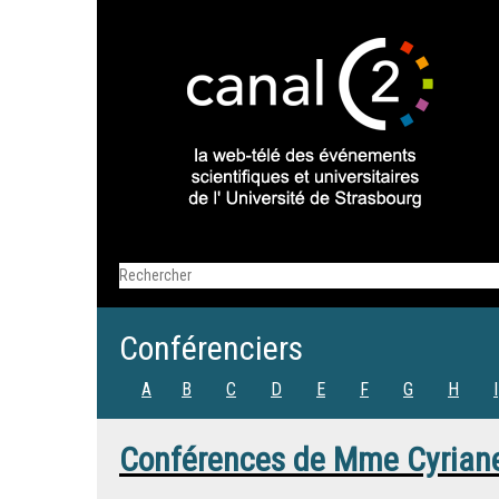
Conférenciers
A
B
C
D
E
F
G
H
I
Conférences de
Mme
Cyrian