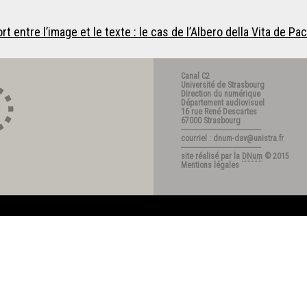
rt entre l’image et le texte : le cas de l’Albero della Vita de 
Canal C2
Université de Strasbourg
Direction du numérique
Département audiovisuel
16 rue René Descartes
67000 Strasbourg
---------------------------------------
courriel : dnum-dav@unistra.fr
---------------------------------------
site réalisé par la
DNum
© 2015
Mentions légales