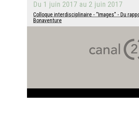
Du
1 juin 2017
au
2 juin 2017
Colloque interdisciplinaire - "Images" - Du rappo
Bonaventure