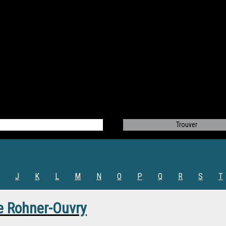
J
K
L
M
N
O
P
Q
R
S
T
e Rohner-Ouvry