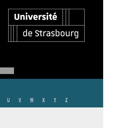
U
V
W
X
Y
Z