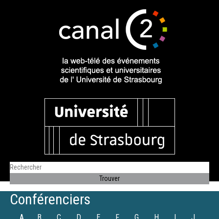
Conférenciers
A
B
C
D
E
F
G
H
I
J