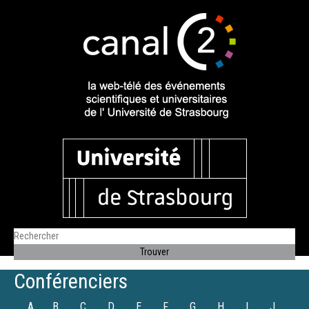
Conférenciers
A
B
C
D
E
F
G
H
I
J