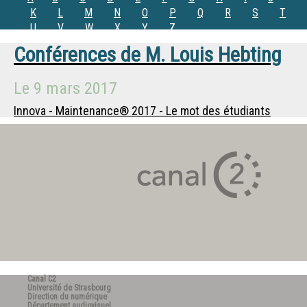
K
L
M
N
O
P
Q
R
S
T
U
V
W
X
Y
Z
Conférences de
M.
Louis Hebting
Le
9 mars 2017
Innova - Maintenance® 2017 - Le mot des étudiants
Canal C2
Université de Strasbourg
Direction du numérique
Département audiovisuel