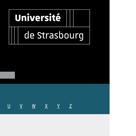
U
V
W
X
Y
Z