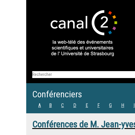
Conférenciers
A
B
C
D
E
F
G
H
I
Conférences de
M.
Jean-yve