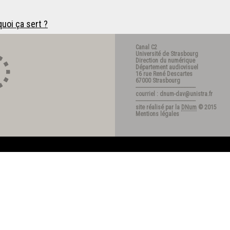
uoi ça sert ?
Canal C2
Université de Strasbourg
Direction du numérique
Département audiovisuel
16 rue René Descartes
67000 Strasbourg
---------------------------------------
courriel : dnum-dav@unistra.fr
---------------------------------------
site réalisé par la
DNum
© 2015
Mentions légales