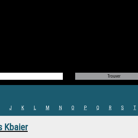
J
K
L
M
N
O
P
Q
R
S
T
s Kbaier