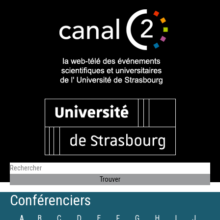
Conférenciers
A
B
C
D
E
F
G
H
I
J