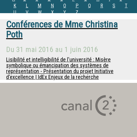
K
L
M
N
O
P
Q
R
S
T
U
V
W
X
Y
Z
Conférences de
Mme
Christina
Poth
Du
31 mai 2016
au
1 juin 2016
Lisibilité et intelligibilité de l'université : Misère
symbolique ou émancipation des systèmes de
représentation - Présentation du projet Initiative
d'excellence | IdEx Enjeux de la recherche