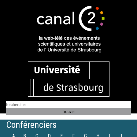
Conférenciers
A
B
C
D
E
F
G
H
I
J