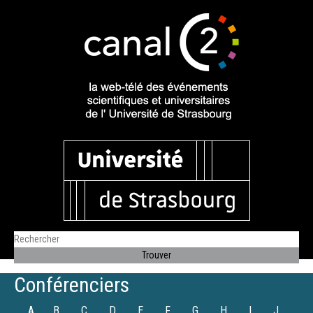
Conférenciers
A
B
C
D
E
F
G
H
I
J