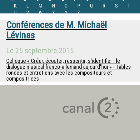
K
L
M
N
O
P
Q
R
S
T
U
V
W
X
Y
Z
Conférences de
M.
Michaël
Lévinas
Le
25 septembre 2015
Colloque « Créer, écouter, ressentir, s'identifier : le
dialogue musical franco-allemand aujourd'hui » - Tables
rondes et entretiens avec les compositeurs et
compositrices