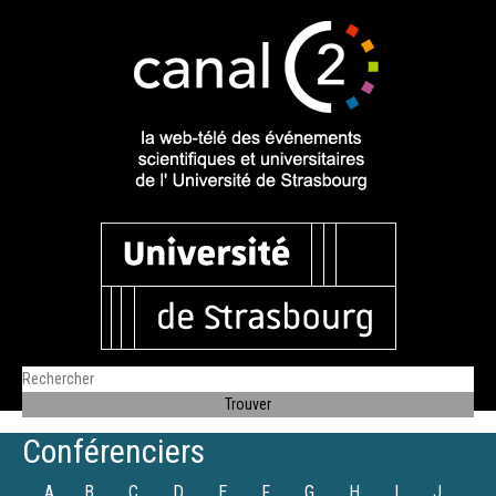
Conférenciers
A
B
C
D
E
F
G
H
I
J