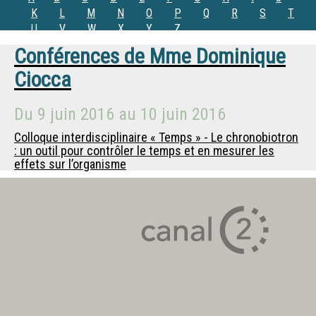
K
L
M
N
O
P
Q
R
S
T
U
V
W
X
Y
Z
Conférences de
Mme
Dominique
Ciocca
Du
9 juin 2016
au
10 juin 2016
Colloque interdisciplinaire « Temps » - Le chronobiotron
: un outil pour contrôler le temps et en mesurer les
effets sur l’organisme