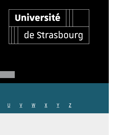
U
V
W
X
Y
Z