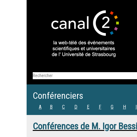
Conférenciers
A
B
C
D
E
F
G
H
I
Conférences de
M.
Igor Bess