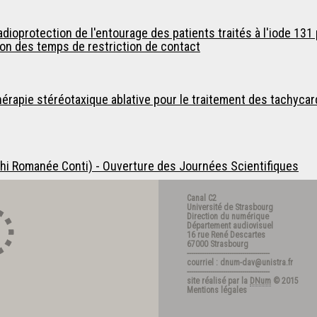
ioprotection de l'entourage des patients traités à l'iode 131 
n des temps de restriction de contact
apie stéréotaxique ablative pour le traitement des tachycardi
hi Romanée Conti) - Ouverture des Journées Scientifiques
Canal C2
Université de Strasbourg
Direction du numérique
Département audiovisuel
16 rue René Descartes
67000 Strasbourg
---------------------------------------
courriel : dnum-dav@unistra.fr
---------------------------------------
site réalisé par la
DNum
© 2015
Mentions légales