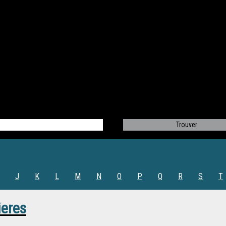
J
K
L
M
N
O
P
Q
R
S
T
ieres