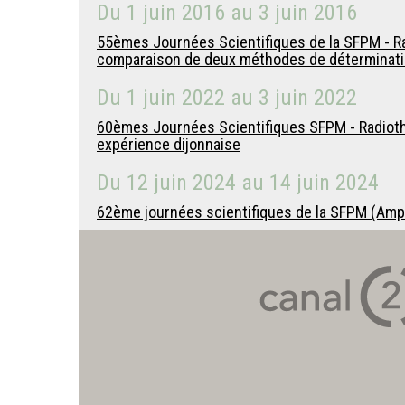
Du
1 juin 2016
au
3 juin 2016
55èmes Journées Scientifiques de la SFPM - Rad
comparaison de deux méthodes de déterminatio
Du
1 juin 2022
au
3 juin 2022
60èmes Journées Scientifiques SFPM - Radiothér
expérience dijonnaise
Du
12 juin 2024
au
14 juin 2024
62ème journées scientifiques de la SFPM (Amp