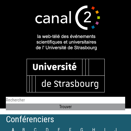
Conférenciers
A
B
C
D
E
F
G
H
I
J