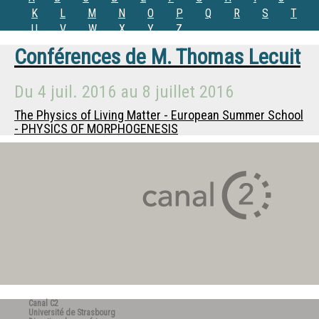
K
L
M
N
O
P
Q
R
S
T
U
V
W
X
Y
Z
Conférences de
M.
Thomas Lecuit
Du
4 juil. 2016
au
8 juillet 2016
The Physics of Living Matter - European Summer School
- PHYSICS OF MORPHOGENESIS
Canal C2
Université de Strasbourg