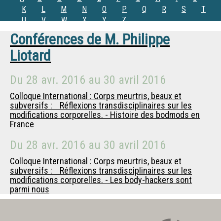
K
L
M
N
O
P
Q
R
S
T
U
V
W
X
Y
Z
Conférences de
M.
Philippe
Liotard
Du
28 avr. 2016
au
30 avril 2016
Colloque International : Corps meurtris, beaux et
subversifs : Réflexions transdisciplinaires sur les
modifications corporelles. - Histoire des bodmods en
France
Du
28 avr. 2016
au
30 avril 2016
Colloque International : Corps meurtris, beaux et
subversifs : Réflexions transdisciplinaires sur les
modifications corporelles. - Les body-hackers sont
parmi nous