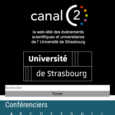
Conférenciers
A
B
C
D
E
F
G
H
I
J