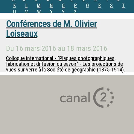
K
L
M
N
O
P
Q
R
S
T
U
V
W
X
Y
Z
Conférences de
M.
Olivier
Loiseaux
Du
16 mars 2016
au
18 mars 2016
Colloque international - "Plaques photographiques,
fabrication et diffusion du savoir" - Les projections de
vues sur verre à la Société de géographie (1875-1914).