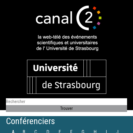
Conférenciers
A
B
C
D
E
F
G
H
I
J