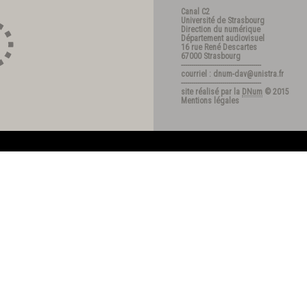
Canal C2
Université de Strasbourg
Direction du numérique
Département audiovisuel
16 rue René Descartes
67000 Strasbourg
---------------------------------------
courriel : dnum-dav@unistra.fr
---------------------------------------
site réalisé par la
DNum
© 2015
Mentions légales