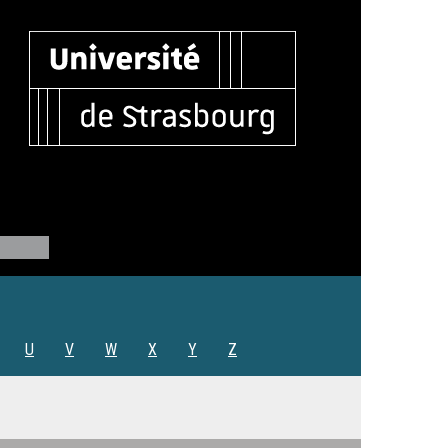
U
V
W
X
Y
Z