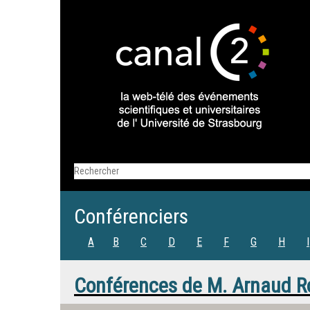
Conférenciers
A
B
C
D
E
F
G
H
I
Conférences de
M.
Arnaud R