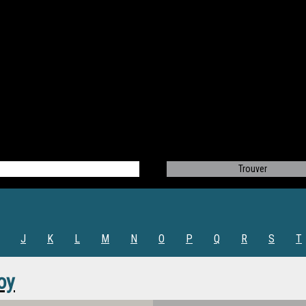
J
K
L
M
N
O
P
Q
R
S
T
oy