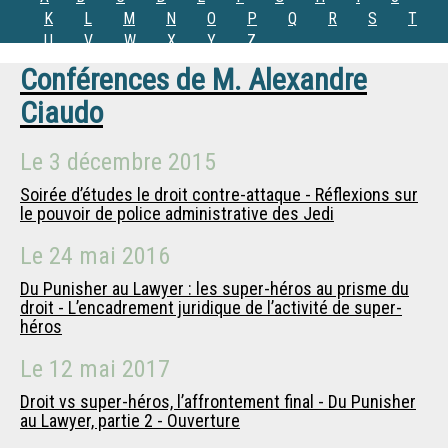
K
L
M
N
O
P
Q
R
S
T
U
V
W
X
Y
Z
Conférences de
M.
Alexandre
Ciaudo
Le
3 décembre 2015
Soirée d’études le droit contre-attaque - Réflexions sur
le pouvoir de police administrative des Jedi
Le
24 mai 2016
Du Punisher au Lawyer : les super-héros au prisme du
droit - L’encadrement juridique de l’activité de super-
héros
Le
12 mai 2017
Droit vs super-héros, l’affrontement final - Du Punisher
au Lawyer, partie 2 - Ouverture