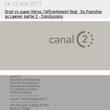
Le
12 mai 2017
Droit vs super-héros, l’affrontement final - Du Punisher
au Lawyer, partie 2 - Conclusions
Canal C2
Université de Strasbourg
Direction du numérique
Département audiovisuel
16 rue René Descartes
67000 Strasbourg
---------------------------------------
courriel : dnum-dav@unistra.fr
---------------------------------------
site réalisé par la
DNum
© 2015
Mentions légales