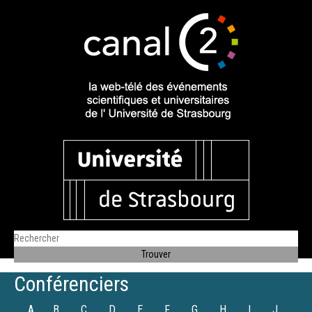
Conférenciers
A
B
C
D
E
F
G
H
I
J