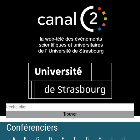
Conférenciers
A
B
C
D
E
F
G
H
I
J