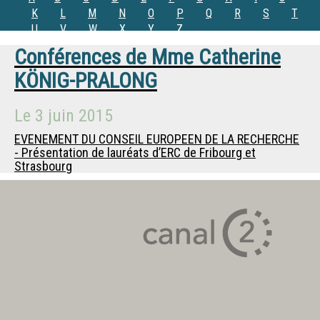
K
L
M
N
O
P
Q
R
S
T
U
V
W
X
Y
Z
Conférences de
Mme
Catherine
KÖNIG-PRALONG
Le
3 juin 2015
EVENEMENT DU CONSEIL EUROPEEN DE LA RECHERCHE
- Présentation de lauréats d’ERC de Fribourg et
Strasbourg