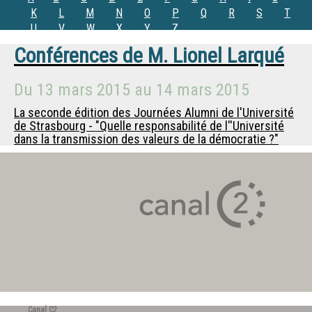
K
L
M
N
O
P
Q
R
S
T
U
V
W
X
Y
Z
Conférences de
M.
Lionel Larqué
Du
13 mars 2015
au
14 mars 2015
La seconde édition des Journées Alumni de l'Université
de Strasbourg - "Quelle responsabilité de l''Université
dans la transmission des valeurs de la démocratie ?"
Canal C2