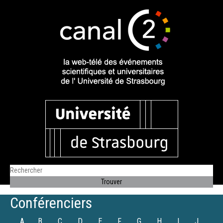
Conférenciers
A
B
C
D
E
F
G
H
I
J