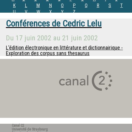
K
L
M
N
O
P
Q
R
S
T
U
V
W
X
Y
Z
Conférences de
Cedric Lelu
Du
17 juin 2002
au
21 juin 2002
L'édition électronique en littérature et dictionnairique -
Exploration des corpus sans thesaurus
Canal C2
Université de Strasbourg