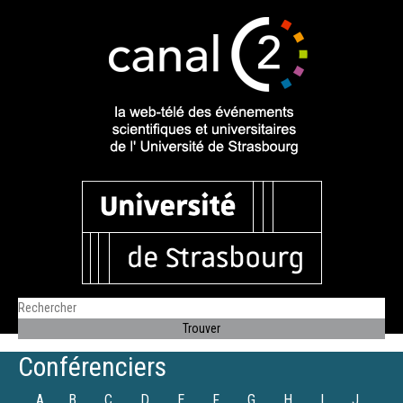
Conférenciers
A
B
C
D
E
F
G
H
I
J