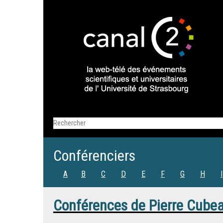
Conférenciers
A
B
C
D
E
F
G
H
I
Conférences de
Pierre Cube