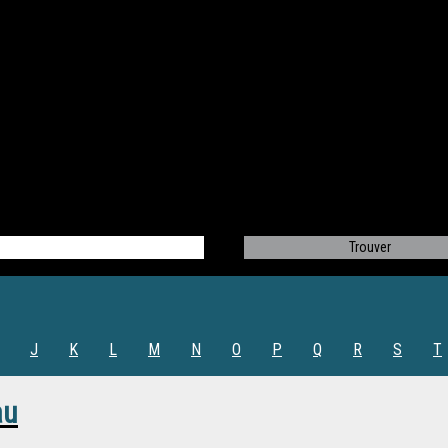
J
K
L
M
N
O
P
Q
R
S
T
au