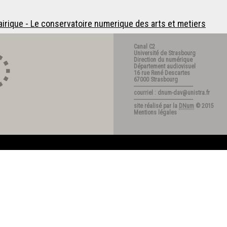
nnairique - Le conservatoire numerique des arts et metiers
Canal C2
Université de Strasbourg
Direction du numérique
Département audiovisuel
16 rue René Descartes
67000 Strasbourg
---------------------------------------
courriel : dnum-dav@unistra.fr
---------------------------------------
site réalisé par la
DNum
© 2015
Mentions légales