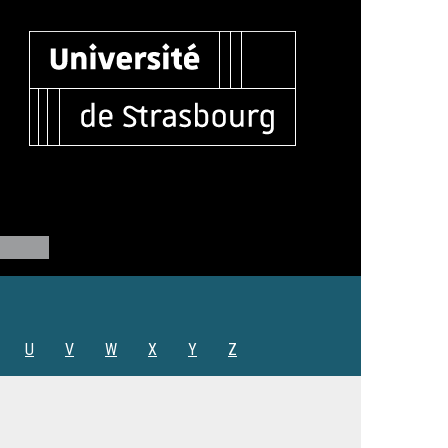
U
V
W
X
Y
Z