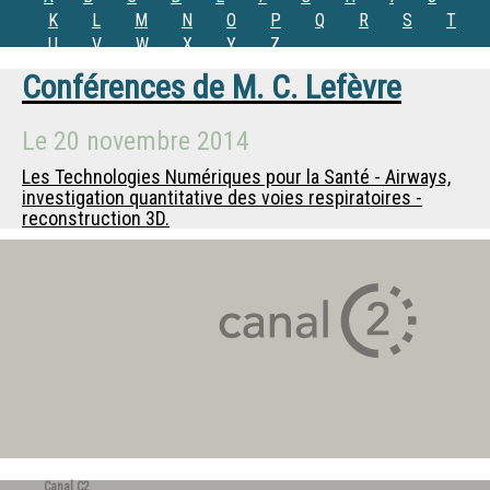
K
L
M
N
O
P
Q
R
S
T
U
V
W
X
Y
Z
Conférences de
M.
C. Lefèvre
Le
20 novembre 2014
Les Technologies Numériques pour la Santé - Airways,
investigation quantitative des voies respiratoires -
reconstruction 3D.
Canal C2