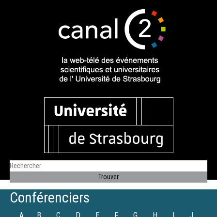
Conférenciers
A
B
C
D
E
F
G
H
I
J